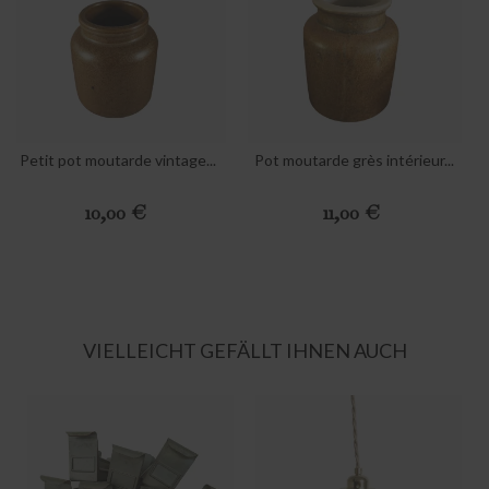
Petit pot moutarde vintage...
Pot moutarde grès intérieur...
Preis
Preis
10,00 €
11,00 €
VIELLEICHT GEFÄLLT IHNEN AUCH