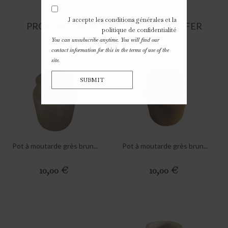
J accepte les conditions générales et la
PRODUKTE VOM GLEICHEN VERKÄUFER
politique de confidentialité
You can unsubscribe anytime. You will find our
contact information for this in the terms of use of the
site.
SUBMIT
Pot à moutarde grès brun...
Pot à moutarde grès brun...
Preis
Preis
10,00 €
10,00 €