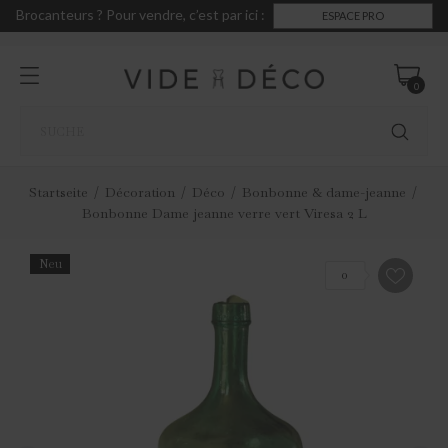
Brocanteurs ? Pour vendre, c’est par ici :
ESPACE PRO
0
Startseite
Décoration
Déco
Bonbonne & dame-jeanne
Bonbonne Dame jeanne verre vert Viresa 2 L
Neu
0