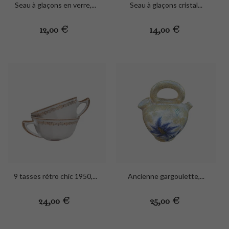
Seau à glaçons en verre,...
Seau à glaçons cristal...
Preis
Preis
12,00 €
14,00 €
9 tasses rétro chic 1950,...
Ancienne gargoulette,...
Preis
Preis
24,00 €
25,00 €