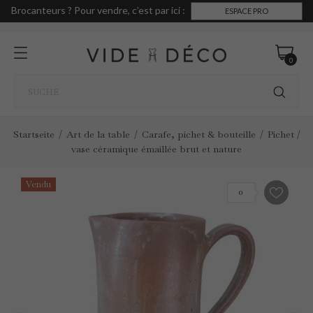
Brocanteurs ? Pour vendre, c’est par ici :
ESPACE PRO
0
Startseite
Art de la table
Carafe, pichet & bouteille
Pichet /
vase céramique émaillée brut et nature
Vendu
0