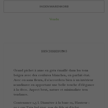
IN DEN WARENKORB
Vendu
BESCHREIBUNG
Grand pichet à anse en grès émaillé dans les tons
beiges avec des coulures blanches, en parfait état.
Avec ou sans fleurs, il s'accordera bien à un intérieur
scandinave en apportant une belle touche d'élégance
à la déco. Aspect brut, nature et minimaliste tres
tendance.
Contenance 1,5 l. Diamètre à la base 12, Hauteur :
22.5.cm Très bel état, pas de fêle ni d'éclat.