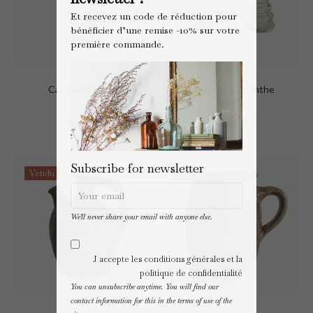
Et recevez un code de réduction pour
bénéficier d’une remise -10% sur votre
première commande.
Carafe en cristal
Topettes à absinthe
Preis
Preis
70,00 €
45,00 €
Subscribe for newsletter
Vendu
Vendu
We'll never share your email with anyone else.
J accepte les conditions générales et la
politique de confidentialité
You can unsubscribe anytime. You will find our
contact information for this in the terms of use of the