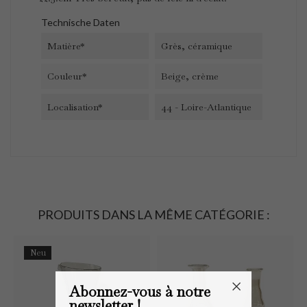
Technische Daten
Matière*
Grès, céramique
Couleur*
Beige, crème
Localisation*
44 - Loire-Atlantique
PRODUITS DANS LA MÊME CATÉGORIE :
Neu
Abonnez-vous à notre
newsletter !