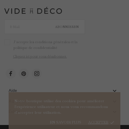
ABONNIEREN
J'accepte les conditions générales et la
politique de confidentialité
Cliquez ici pour vous désabonner.

Aide

Notre boutique utilise des cookies pour améliorer
À propos
l'expérience utilisateur et nous vous recommandons

Extras
d'accepter leur utilisation.
EN SAVOIR PLUS
ACCEPTER
done