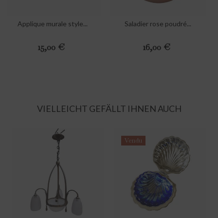
Applique murale style...
Saladier rose poudré...
Preis
Preis
15,00 €
16,00 €
VIELLEICHT GEFÄLLT IHNEN AUCH
Vendu