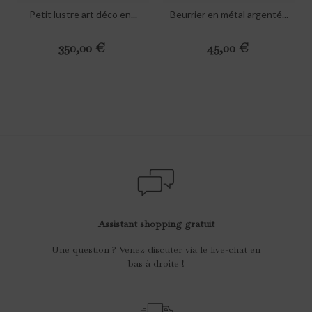
Petit lustre art déco en...
Beurrier en métal argenté...
Preis
Preis
350,00 €
45,00 €
Assistant shopping gratuit
Une question ? Venez discuter via le live-chat en
bas à droite !