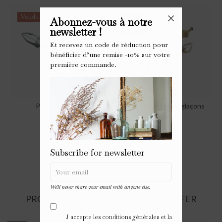
Vendu
Neu
Abonnez-vous à notre
newsletter !
Vendu
Et recevez un code de réduction pour
bénéficier d’une remise -10% sur votre
première commande.
Pince à glaçons
Pinces à sucre et à glaçons
Preis
Preis
24,00 €
39,00 €
Subscribe for newsletter
We'll never share your email with anyone else.
PRODUKTE VOM GLEICHEN VERKÄUFER
J accepte les conditions générales et la