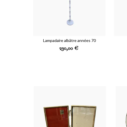
Sub
Lampadaire albâtre années 70
Preis
230,00 €
We'll
J
You c