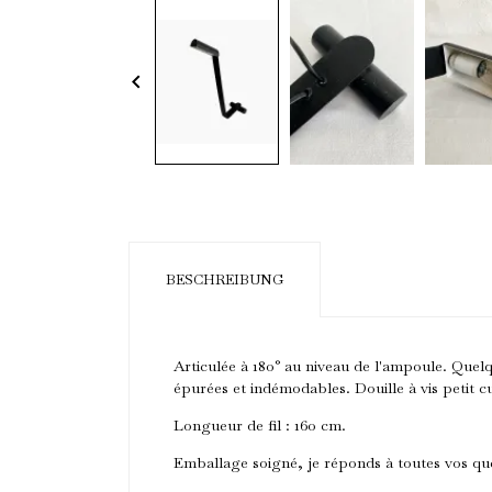
keyboard_arrow_left
BESCHREIBUNG
Articulée à 180° au niveau de l'ampoule. Quel
épurées et indémodables. Douille à vis petit cu
Longueur de fil : 160 cm.
Emballage soigné, je réponds à toutes vos que