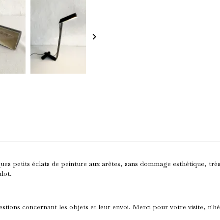
keyboard_arrow_right
ques petits éclats de peinture aux arêtes, sans dommage esthétique, trè
lot.
stions concernant les objets et leur envoi. Merci pour votre visite, n'