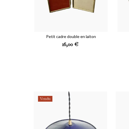
Petit cadre double en laiton
Preis
16,00 €
Vendu