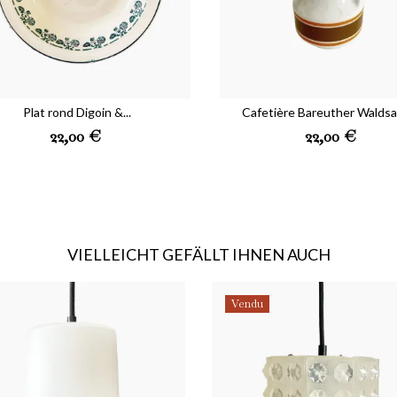
Plat rond Digoin &...
Cafetière Bareuther Walds
Preis
Preis
22,00 €
22,00 €
VIELLEICHT GEFÄLLT IHNEN AUCH
Vendu