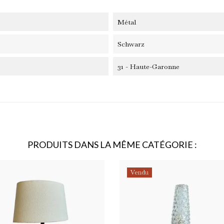
Métal
Schwarz
31 - Haute-Garonne
onnez-vous à notre newsletter !
recevez un code de réduction pour bénéficier d’une remise -10% sur vot
mière commande.
PRODUITS DANS LA MÊME CATÉGORIE :
Vendu