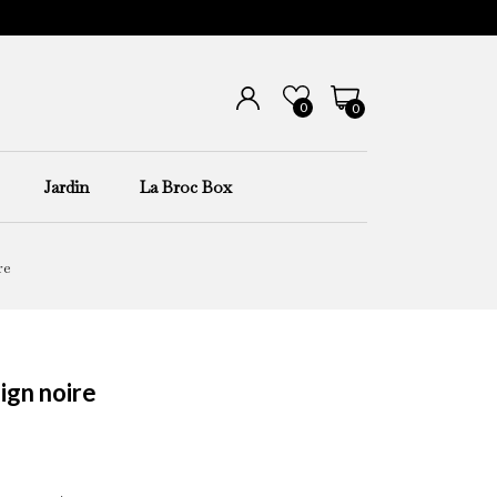
0
0
Jardin
La Broc Box
re
ign noire