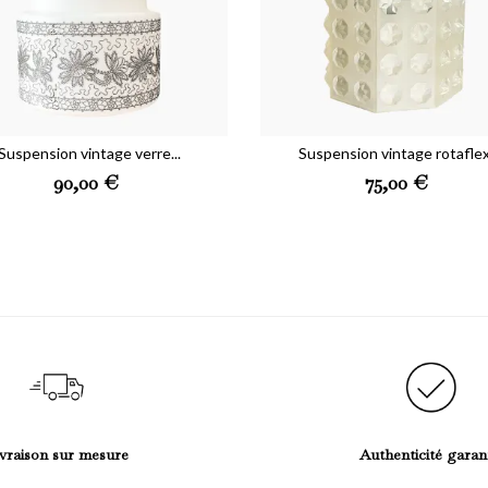
Suspension vintage verre...
Suspension vintage rotaflex.
Preis
Preis
90,00 €
75,00 €
vraison sur mesure
Authenticité garan