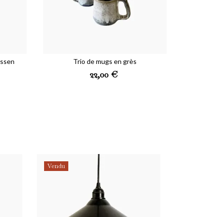
assen
Trio de mugs en grès
Preis
22,00 €
Vendu