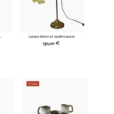
.
Lampe laiton et opaline jaune
Preis
130,00 €
Vendu