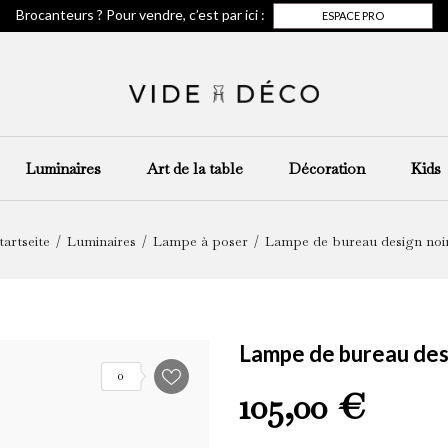
Brocanteurs ? Pour vendre, c’est par ici :
ESPACE PRO
Luminaires
Art de la table
Décoration
Kids
tartseite
Luminaires
Lampe à poser
Lampe de bureau design noi
Lampe de bureau des
0
105,00 €