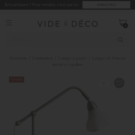
Brocanteurs ? Pour vendre, c’est par ici :
ESPACE PRO
0
Startseite
Luminaires
Lampe à poser
Lampe de bureau
métal et opaline
Vendu
0