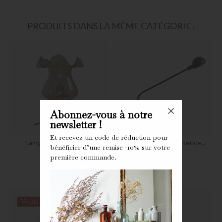
PRODUITS DANS LA MÊME CATÉGORIE :
Abonnez-vous à notre
newsletter !
Et recevez un code de réduction pour
Lampe de table style...
Lampe de bureau potence...
bénéficier d’une remise -10% sur votre
première commande.
Preis
Preis
53,00 €
140,00 €
Vendu