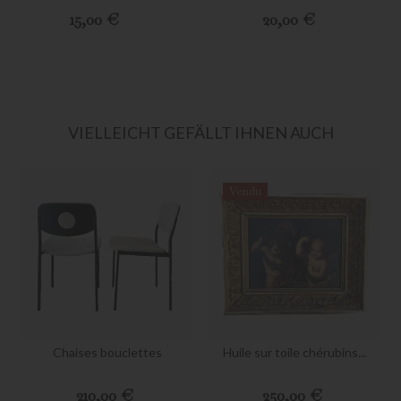
Preis
Preis
15,00 €
20,00 €
VIELLEICHT GEFÄLLT IHNEN AUCH
Vendu
Chaises bouclettes
Huile sur toile chérubins...
Preis
Preis
210,00 €
250,00 €