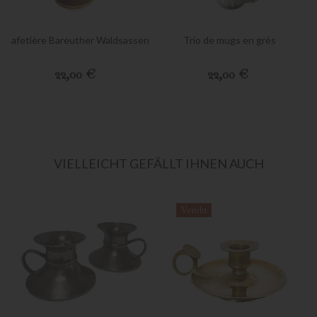
Cafetière Bareuther Waldsassen
Trio de mugs en grès
Preis
Preis
22,00 €
22,00 €
VIELLEICHT GEFÄLLT IHNEN AUCH
Vendu