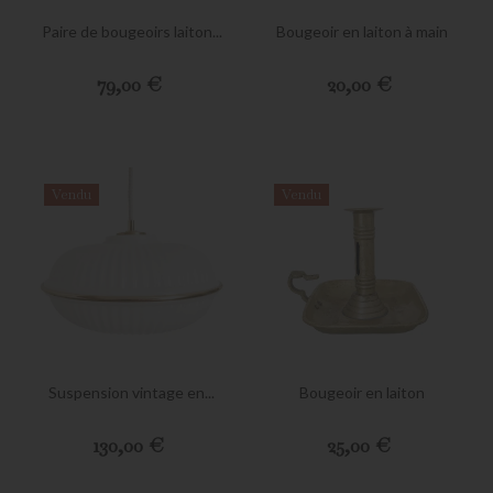
Paire de bougeoirs laiton...
Bougeoir en laiton à main
Preis
Preis
79,00 €
20,00 €
Vendu
Vendu
Suspension vintage en...
Bougeoir en laiton
Preis
Preis
130,00 €
25,00 €