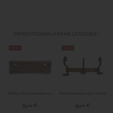
PRODUITS DANS LA MÊME CATÉGORIE :
Vendu
Vendu
Patère / Porte manteau en...
Porte-manteaux style Thonet
Preis
Preis
75,00 €
95,00 €