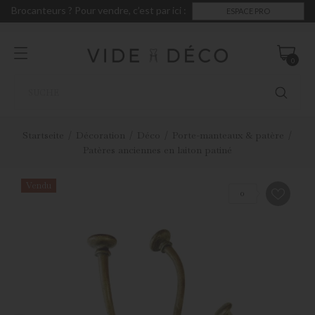
Brocanteurs ? Pour vendre, c’est par ici :
ESPACE PRO
0
Startseite
Décoration
Déco
Porte-manteaux & patère
Patères anciennes en laiton patiné
Vendu
0