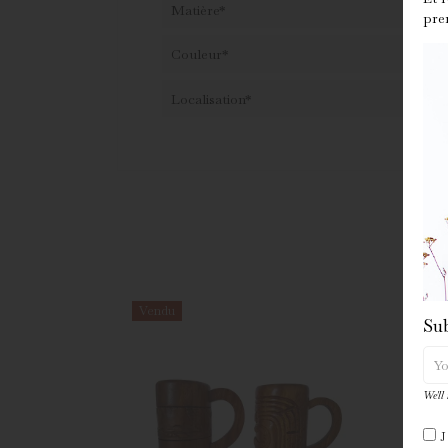
Matière*
pre
Couleur*
Localisation*
Vendu
Ven
Sub
We'll
J