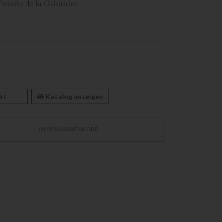
 Poterie de la Colombe.
kt
Katalog anzeigen
IN DEN WARENKORB