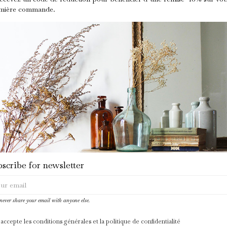
Grès, céramique
mière commande.
Beige, crème
34 - Hérault
PRODUITS DANS LA MÊME CATÉGORIE :
du
Neu
scribe for newsletter
 never share your email with anyone else.
 accepte les conditions générales et la politique de confidentialité