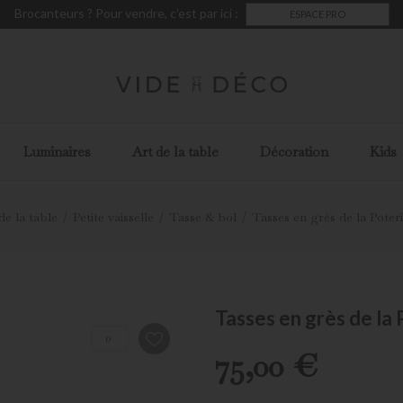
Brocanteurs ? Pour vendre, c’est par ici :
ESPACE PRO
Luminaires
Art de la table
Décoration
Kids
de la table
Petite vaisselle
Tasse & bol
Tasses en grès de la Poter
Tasses en grès de la
0
75,00 €