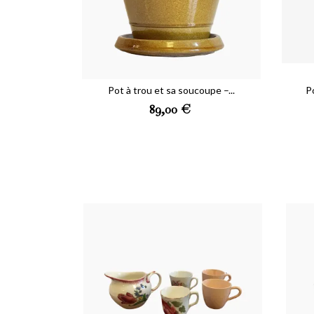
You c
Pot à trou et sa soucoupe –...
P
Preis
89,00 €