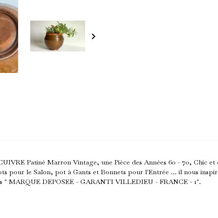
keyboard_arrow_right
E Patiné Marron Vintage, une Pièce des Années 60 - 70, Chic et de
pour le Salon, pot à Gants et Bonnets pour l'Entrée ... il nous inspir
dessous " MARQUE DEPOSEE - GARANTI VILLEDIEU - FRANCE - 1".
onnez-vous à notre newsletter !