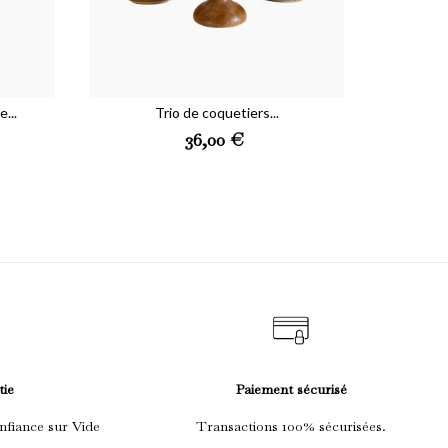
...
Trio de coquetiers...
Preis
36,00 €
tie
Paiement sécurisé
nfiance sur Vide
Transactions 100% sécurisées.