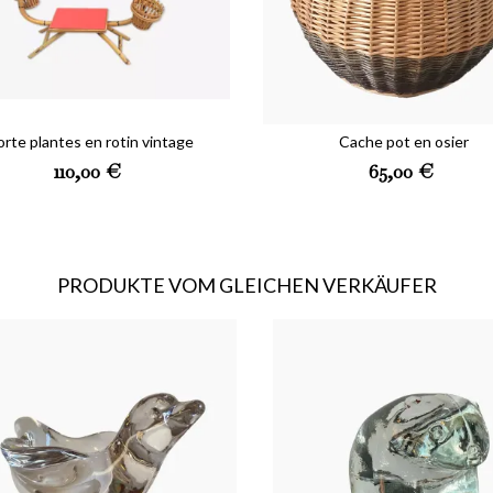
an unsubscribe anytime. You will find our contact information for this in the terms of use of the site.
SUBMIT
orte plantes en rotin vintage
Cache pot en osier
Preis
Preis
110,00 €
65,00 €
PRODUKTE VOM GLEICHEN VERKÄUFER