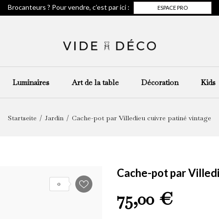
Brocanteurs ? Pour vendre, c’est par ici :
ESPACE PRO
Luminaires
Art de la table
Décoration
Kids
Startseite
Jardin
Cache-pot par Villedieu cuivre patiné vintage
Cache-pot par Villed
0
75,00 €