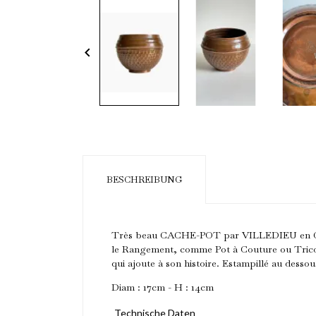
keyboard_arrow_left
BESCHREIBUNG
Très beau CACHE-POT par VILLEDIEU en CUIVR
le Rangement, comme Pot à Couture ou Tricots 
qui ajoute à son histoire. Estampillé au 
Diam : 17cm - H : 14cm
Ab
Technische Daten