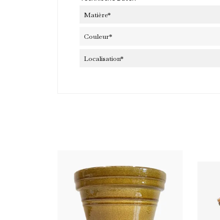
Et 
pre
Matière*
Couleur*
Localisation*
Sub
We'll
J