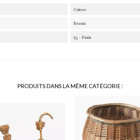
recevez un code de réduction pour bénéficier d’une remise -10% sur vot
mière commande.
Cuivre
Braun
75 - Paris
PRODUITS DANS LA MÊME CATÉGORIE :
scribe for newsletter
 never share your email with anyone else.
 accepte les conditions générales et la politique de confidentialité