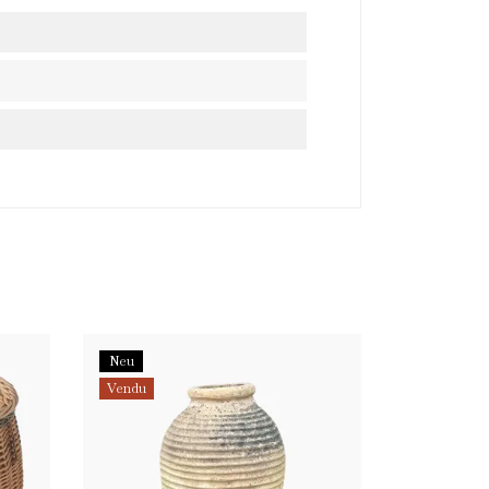
re
Neu
Vendu