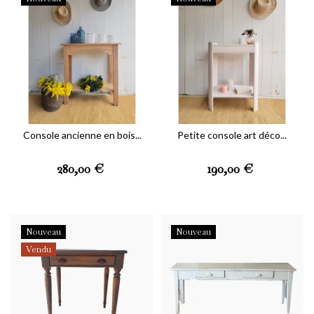
Console ancienne en bois...
Petite console art déco...
Prix
Prix
280,00 €
190,00 €
Nouveau
Nouveau
Vendu