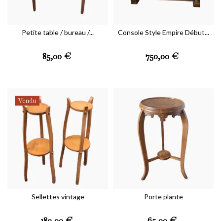
Vous pouvez vous désabonner à tout moment.
ENREGISTRER
Petite table / bureau /...
Console Style Empire Début...
Prix
Prix
85,00 €
750,00 €
Vendu
Sellettes vintage
Porte plante
Prix
Prix
180,00 €
65,00 €