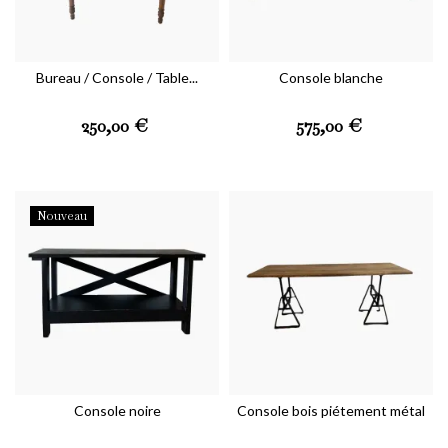
Bureau / Console / Table...
Console blanche
Prix
Prix
250,00 €
575,00 €
Nouveau
Console noire
Console bois piétement métal