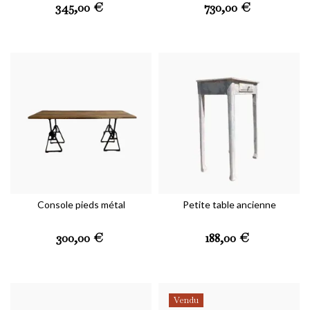
Prix
Prix
345,00 €
730,00 €
Console pieds métal
Petite table ancienne
Prix
Prix
300,00 €
188,00 €
Vendu
Abonnez-vous à notre