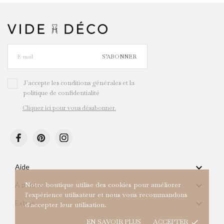
S’ABONNER
J'accepte les conditions générales et la
politique de confidentialité
Cliquez ici pour vous désabonner.

Aide

Notre boutique utilise des cookies pour améliorer
À propos
l'expérience utilisateur et nous vous recommandons

Extras
d'accepter leur utilisation.
EN SAVOIR PLUS
ACCEPTER
done