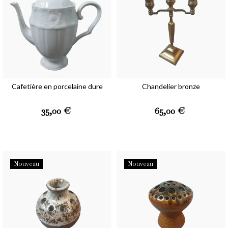
Cafetière en porcelaine dure
Chandelier bronze
Prix
Prix
35,00 €
65,00 €
Nouveau
Nouveau