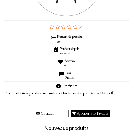
(
0
)
Nombre de produits
39
Vendeur depuis
18/05/2024
Abonnés
0
Pays
France
Description
Brocanteuse professionnelle sélectionnée par Vide Déco
©
Contact
Ajouter aux favoris
Nouveaux produits