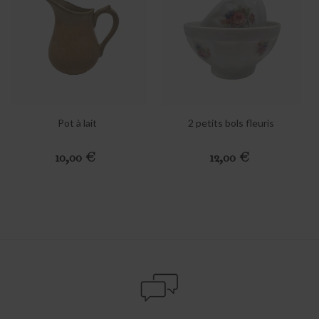
Pot à lait
2 petits bols fleuris
Prix
Prix
10,00 €
12,00 €