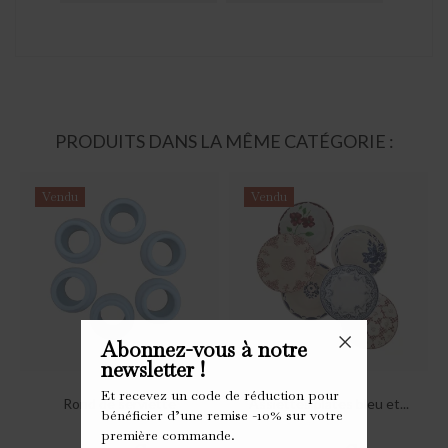
PRODUITS DANS LA MÊME CATÉGORIE :
Vendu
Vendu
Abonnez-vous à notre
newsletter !
Et recevez un code de réduction pour
Rond de serviette
Assiettes plates bleu et...
bénéficier d’une remise -10% sur votre
première commande.