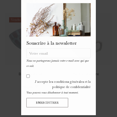
Prix
Prix
25,00 €
40,00 €
Vendu
Nouveau
Souscrire à la newsletter
Nous ne partagerons jamais votre e-mail avec qui que
ce soit.
Bol rose ancien
Petite cafetière
J'accepte les conditions générales et la
Prix
Prix
20,00 €
29,00 €
politique de confidentialité
Vous pouvez vous désabonner à tout moment.
ENREGISTRER