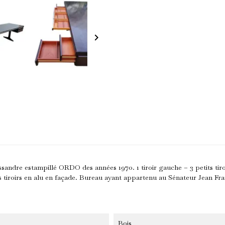
keyboard_arrow_right
andre estampillé ORDO des années 1970. 1 tiroir gauche – 3 petits tiroir
es tiroirs en alu en façade. Bureau ayant appartenu au Sénateur Jean 
Bois