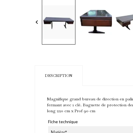
keyboard_arrow_left
DESCRIPTION
Magnifique grand bureau de direction en paliss
fermant avec 1 clé. Baguette de protection d
long 220 cm x Prof 90 cm
Fiche technique
Matière*