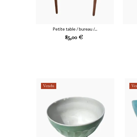
Petite table / bureau /...
Sou
Prix
85,00 €
Nous 
J
Vous 
Vendu
Ve