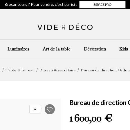
Brocanteurs ? Pour vendre, c’est par ici :
ESPACE PRO
Luminaires
Art de la table
Décoration
Kids
s
Table & bureau
Bureau & secrétaire
Bureau de direction Ordo e
Bureau de direction 
0
1 600,00 €