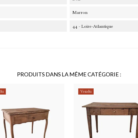
Marron
44 - Loire-Atlantique
onnez-vous à notre newsletter !
recevez un code de réduction pour bénéficier d’une remise -10% sur vot
PRODUITS DANS LA MÊME CATÉGORIE :
mière commande.
du
Vendu