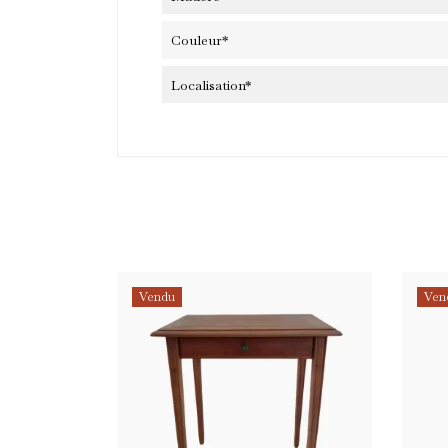
Couleur*
Localisation*
Ab
Et 
pre
Vendu
Ven