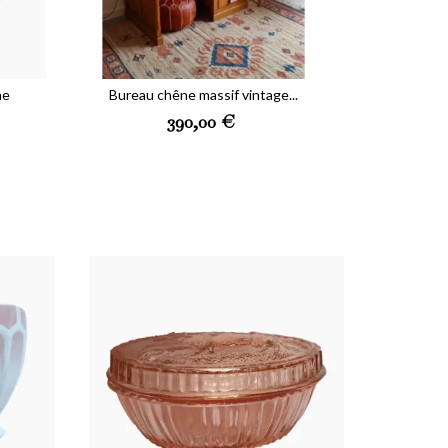
ne
Bureau chêne massif vintage...
Prix
390,00 €