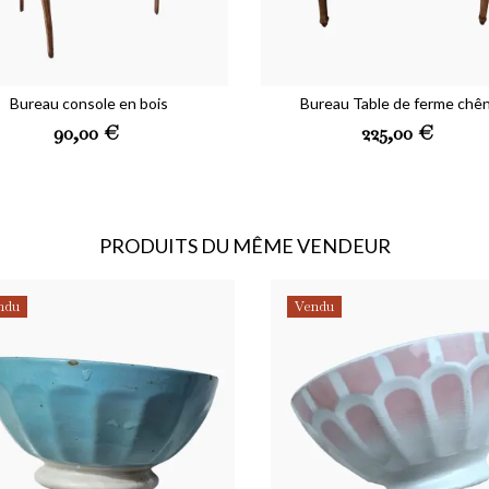
Bureau console en bois
Bureau Table de ferme chê
scrire à la newsletter
Prix
Prix
90,00 €
225,00 €
ne partagerons jamais votre e-mail avec qui que ce soit.
'accepte les conditions générales et la politique de confidentialité
PRODUITS DU MÊME VENDEUR
pouvez vous désabonner à tout moment.
ENREGISTRER
ndu
Vendu