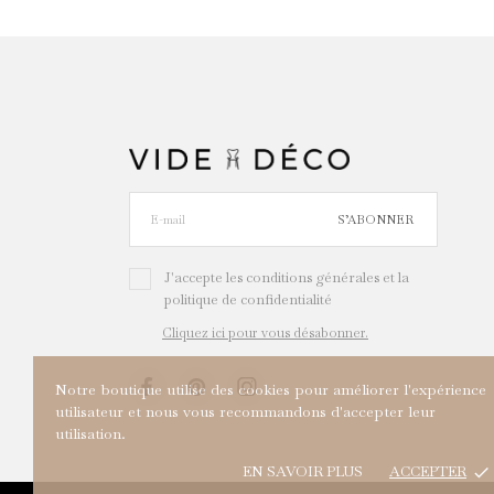
S’ABONNER
J'accepte les conditions générales et la
politique de confidentialité
Cliquez ici pour vous désabonner.
Notre boutique utilise des cookies pour améliorer l'expérience
utilisateur et nous vous recommandons d'accepter leur
utilisation.
EN SAVOIR PLUS
ACCEPTER
done