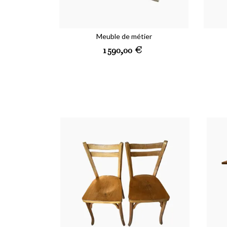
Meuble de métier
Prix
1 590,00 €