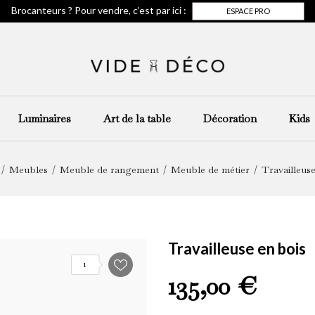
Brocanteurs ? Pour vendre, c’est par ici :
ESPACE PRO
Luminaires
Art de la table
Décoration
Kids
Meubles
Meuble de rangement
Meuble de métier
Travailleuse
Travailleuse en bois
1
135,00 €