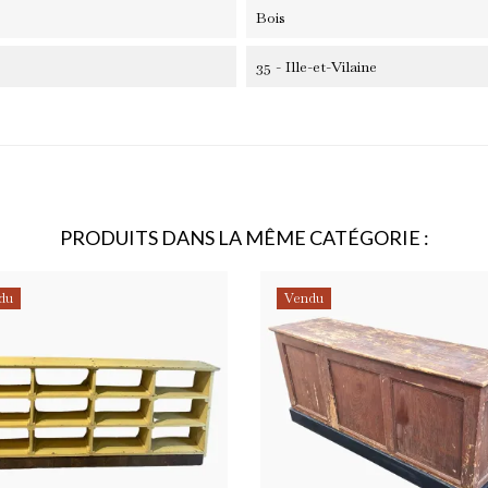
Bois
35 - Ille-et-Vilaine
PRODUITS DANS LA MÊME CATÉGORIE :
du
Vendu
scrire à la newsletter
ne partagerons jamais votre e-mail avec qui que ce soit.
'accepte les conditions générales et la politique de confidentialité
pouvez vous désabonner à tout moment.