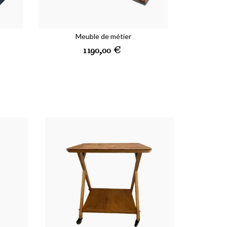
Meuble de métier
Prix
1 190,00 €