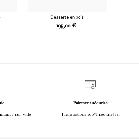
e
Desserte en bois
Prix
195,00 €
tie
Paiement sécurisé
nfiance sur Vide
Transactions 100% sécurisées.