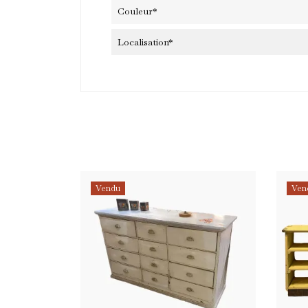
Couleur*
Localisation*
Vendu
Ven
Sou
Nous 
J
Vous 