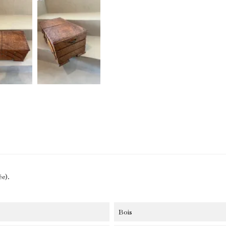
ée).
onnez-vous à notre newsletter !
Bois
recevez un code de réduction pour bénéficier d’une remise -10% sur vot
mière commande.